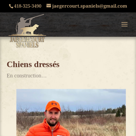
418-325-3490
jaegercourt.spaniels@gmail.com
Chiens dressés
En construction…