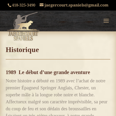
418-325-3490
jaegercourt.spaniels@gmail.com
Historique
1989
Le début d’une grande aventure
Notre histoire a débuté en 1989 avec l’achat de notre
premier Épagneul Springer Anglais, Chester, un
superbe mâle à la longue robe noire et blanche.
Affectueux malgré son caractère imprévisible, sa peur
du coup de feu et son dédain des broussailles en
faisaient un très piètre chasseur, à notre grande